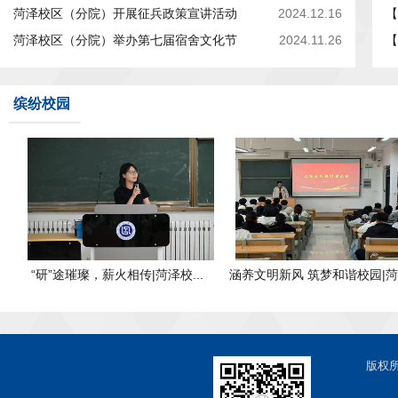
菏泽校区（分院）开展征兵政策宣讲活动
2024.12.16
【
菏泽校区（分院）举办第七届宿舍文化节
2024.11.26
【
缤纷校园
.
“研”途璀璨，薪火相传|菏泽校...
涵养文明新风 筑梦和谐校园|菏泽
版权所