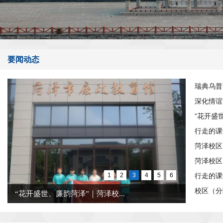
要闻动态
瑞典乌普
深化情谊
“花开盛
行走的课
菏泽校区
菏泽校区
1
2
3
4
5
6
行走的课
校区（分
“花开盛世、廉韵菏泽”｜菏泽校...